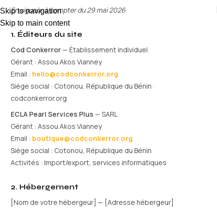
En vigueur à compter du 29 mai 2026
Skip to navigation
Skip to main content
1. Éditeurs du site
Cod Conkerror
— Établissement individuel
Gérant : Assou Akos Vianney
Email :
hello@codconkerror.org
Siège social : Cotonou, République du Bénin ·
codconkerror.org
ECLA Pearl Services Plus
— SARL
Gérant : Assou Akos Vianney
Email :
boutique@codconkerror.org
Siège social : Cotonou, République du Bénin
Activités : Import/export, services informatiques
2. Hébergement
[Nom de votre hébergeur] — [Adresse hébergeur]