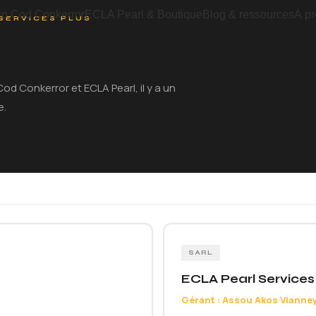
io Cod Conkerror
ECLA Pearl & Boutique
Blog & ressources
À p
SERVICES PLUS
od Conkerror et ECLA Pearl, il y a un
e.
SARL
ECLA Pearl Services
Gérant : Assou Akos Vianne