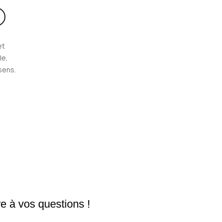
et
le,
 sens.
e à vos questions !