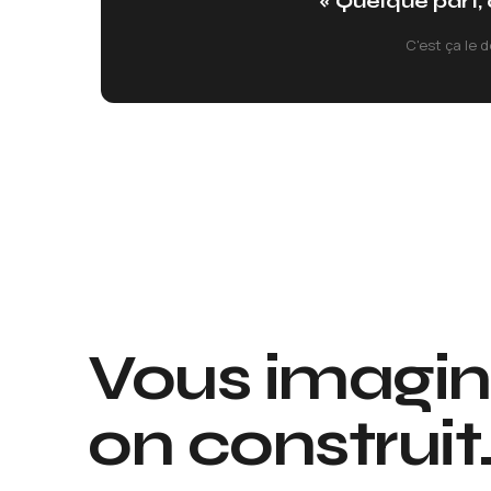
« Quelque part, 
C'est ça le 
Vous imagin
on construit