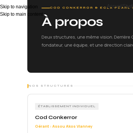
Accueil
Stud
Skip to navigation
COD CONKERROR & ECLA PEARL 
Skip to main content
À propos
Deux structures, une même vision. Derrière C
fondateur, une équipe, et une direction clair
NOS STRUCTURES
ÉTABLISSEMENT INDIVIDUEL
Cod Conkerror
Gérant : Assou Akos Vianney