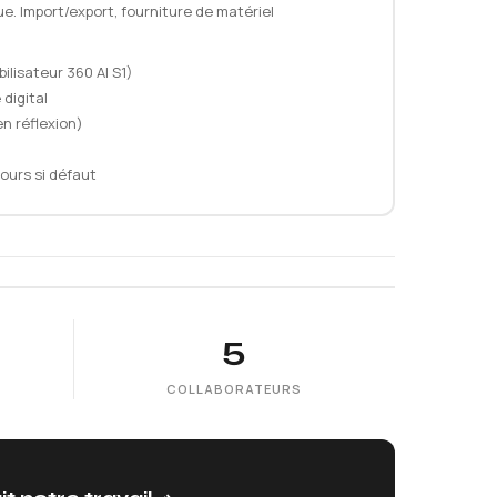
ue. Import/export, fourniture de matériel
ilisateur 360 AI S1)
digital
en réflexion)
jours si défaut
5
COLLABORATEURS