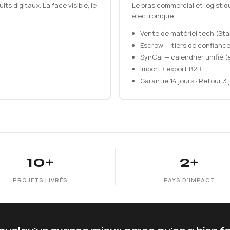
s digitaux. La face visible, le
Le bras commercial et logistiq
électronique.
Vente de matériel tech (Stab
Escrow — tiers de confiance 
SynCal — calendrier unifié (
Import / export B2B
Garantie 14 jours · Retour 3 
10+
2+
PROJETS LIVRÉS
PAYS D'IMPACT