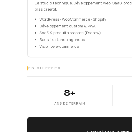
Le studio technique. Développement web, SaaS, produit
bras créatif.
WordPress · WooCommerce · Shopify
Développement custom & PWA
SaaS & produits propres (Escrow)
Sous-traitance agences
Visibilité e-commerce
EN CHIFFRES
8+
ANS DE TERRAIN