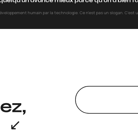
quelqu'un avance mieux parce qu'on a bien fait
développement humain par la technologie. Ce n'est pas un slogan. C'est u
ez,
.
↙