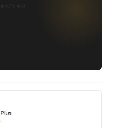
ropos
Contact
 Plus
y