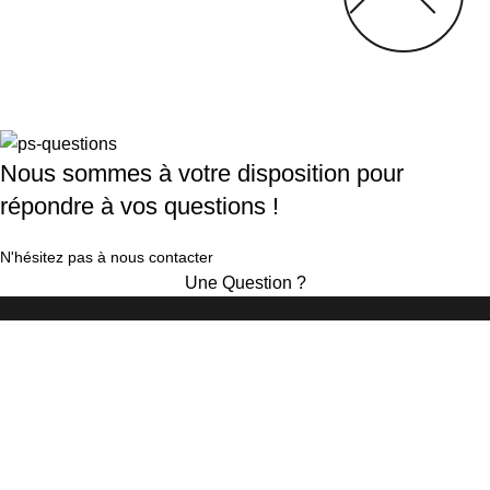
Nous sommes à votre disposition pour
répondre à vos questions !
N'hésitez pas à nous contacter
Une Question ?
COD CONKERROR — STUDIO DIGITAL
Parlons de votre
projet.
Décrivez-nous votre besoin — on revient vers vous sous 24h,
sans engagement.